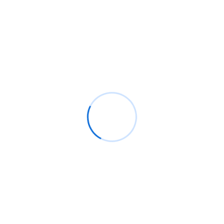
La prima volta che un giocatore approda su Rollino
Casino, viene accolto da un’interfaccia pulita e
reattiva che ricorda una macchina arcade ben tarata. Il
nome scivola facilmente sulla lingua, e la promessa di
gioco istantaneo è immediatamente chiara: niente
download, niente attese per l’installazione del
software – pochi clic e sei nel cuore di […]
Read More
August 7 2026
Top 20 OnlyFans Creators in the US:
Premium Content, Privacy & Discreet